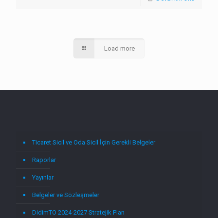
Load more
Ticaret Sicil ve Oda Sicil İçin Gerekli Belgeler
Raporlar
Yayınlar
Belgeler ve Sözleşmeler
DidimTO 2024-2027 Stratejik Plan