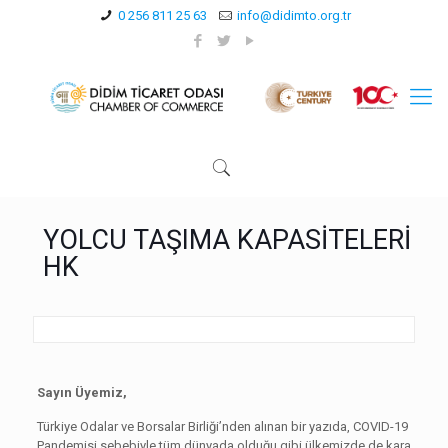
0 256 811 25 63
info@didimto.org.tr
YOLCU TAŞIMA KAPASİTELERİ
HK
Sayın Üyemiz,
Türkiye Odalar ve Borsalar Birliği’nden alınan bir yazıda, COVID-19
Pandemisi sebebiyle tüm dünyada olduğu gibi ülkemizde de kara