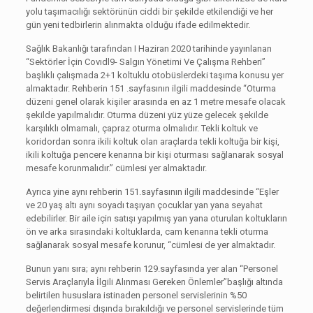
yolu taşımacılığı sektörünün ciddi bir şekilde etkilendiği ve her
gün yeni tedbirlerin alınmakta olduğu ifade edilmektedir.
Sağlık Bakanlığı tarafından I Haziran 2020 tarihinde yayınlanan
“Sektörler İçin Covıdl9- Salgın Yönetimi Ve Çalışma Rehberi”
başlıklı çalışmada 2+1 koltuklu otobüslerdeki taşıma konusu yer
almaktadır. Rehberin 151 .sayfasının ilgili maddesinde “Oturma
düzeni genel olarak kişiler arasında en az 1 metre mesafe olacak
şekilde yapılmalıdır. Oturma düzeni yüz yüze gelecek şekilde
karşılıklı olmamalı, çapraz oturma olmalıdır. Tekli koltuk ve
koridordan sonra ikili koltuk olan araçlarda tekli koltuğa bir kişi,
ikili koltuğa pencere kenarına bir kişi oturması sağlanarak sosyal
mesafe korunmalıdır.” cümlesi yer almaktadır.
Ayrıca yine aynı rehberin 151.sayfasının ilgili maddesinde “Eşler
ve 20 yaş altı aynı soyadı taşıyan çocuklar yan yana seyahat
edebilirler. Bir aile için satışı yapılmış yan yana oturulan koltukların
ön ve arka sırasındaki koltuklarda, cam kenarına tekli oturma
sağlanarak sosyal mesafe korunur, “cümlesi de yer almaktadır.
Bunun yanı sıra; aynı rehberin 129.sayfasında yer alan “Personel
Servis Araçlarıyla İlgili Alınması Gereken Önlemler”başlığı altında
belirtilen hususlara istinaden personel servislerinin %50
değerlendirmesi dışında bırakıldığı ve personel servislerinde tüm